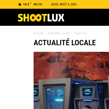
C
14.3
ARLON
JEUDI, AOÛT 6, 2026
Shootlux
Accueil
Actualité Locale
Page 102
ACTUALITÉ LOCALE