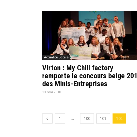
Actualité Locale
Virton : My Chill factory
remporte le concours belge 20
des Minis-Entreprises
18 mai 2018
...
1
100
101
102