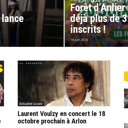
Forêt d’Anlie
 lance
déjà plus de 
inscrits !
16 juin 2026
Actualité Locale
e
Laurent Voulzy en concert le 18
é
octobre prochain à Arlon