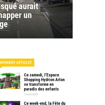
qué aurait
napper un
nge
DERNIERS ARTICLES
Ce samedi, l’Espace
Shopping Hydrion Arlon
se transforme en
paradis des enfants
7 août 2026
Ce week-end, la Fête du