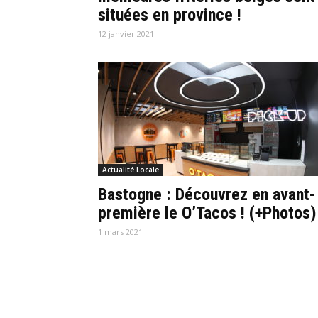
situées en province !
12 janvier 2021
Actualité Locale
Bastogne : Découvrez en avant-
première le O’Tacos ! (+Photos)
1 mars 2021