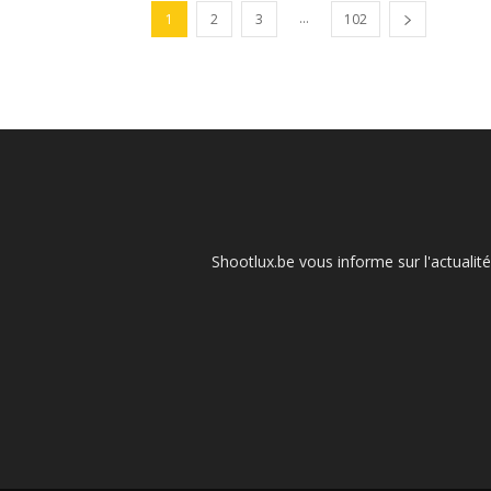
...
1
2
3
102
Shootlux.be vous informe sur l'actualit