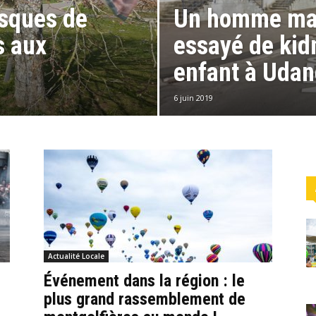
asques de
Un homme mas
s aux
essayé de kid
enfant à Uda
6 juin 2019
Actualité Locale
Événement dans la région : le
plus grand rassemblement de