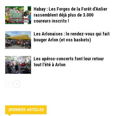
Habay : Les Forges de la Forêt d’Anlier
rassemblent déjà plus de 3.000
coureurs inscrits !
Les Arlonaises : le rendez-vous qui fait
bouger Arlon (et vos baskets)
Les apéros-concerts font leur retour
tout l’été à Arlon
DERNIERS ARTICLES