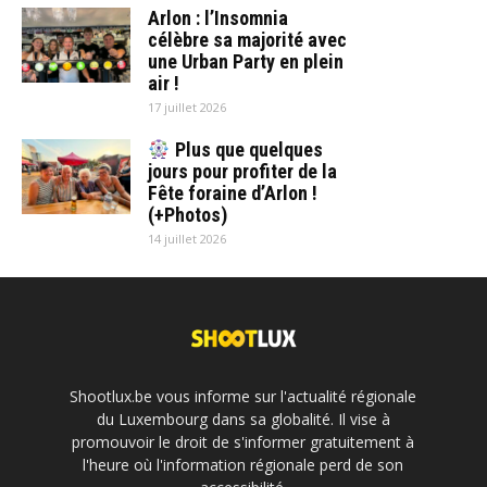
Arlon : l’Insomnia
célèbre sa majorité avec
une Urban Party en plein
air !
17 juillet 2026
Plus que quelques
jours pour profiter de la
Fête foraine d’Arlon !
(+Photos)
14 juillet 2026
Shootlux.be vous informe sur l'actualité régionale
du Luxembourg dans sa globalité. Il vise à
promouvoir le droit de s'informer gratuitement à
l'heure où l'information régionale perd de son