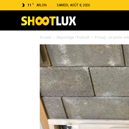
C
11
ARLON
SAMEDI, AOÛT 8, 2026
Shootlux
Accueil
Reportage / Portrait
Prouvy : un jeune en