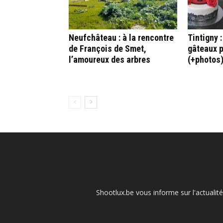
Neufchâteau : à la rencontre
Tintigny 
de François de Smet,
gâteaux p
l’amoureux des arbres
(+photos
Shootlux.be vous informe sur l'actualit