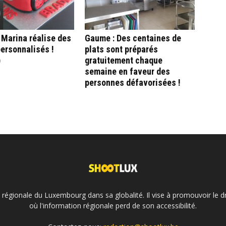
: Marina réalise des
Gaume : Des centaines de
ersonnalisés !
plats sont préparés
)
gratuitement chaque
semaine en faveur des
personnes défavorisées !
é régionale du Luxembourg dans sa globalité. Il vise à promouvoir le dr
où l'information régionale perd de son accessibilité.