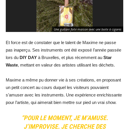
Ré
Une guitare faite maison avec une boite à cigares
po
Et force est de constater que le talent de Maxime ne passe
pas inaperçu. Ses instruments ont été exposé l’année passée
lors du
DIY DAY
à Bruxelles, et plus récemment au
Star
Waste
, mettant en valeur des artistes utilisant les déchets.
Maxime a même pu donner vie à ses créations, en proposant
un petit concert au cours duquel les visiteurs pouvaient
s’amuser avec les instruments. Une expérience enrichissante
pour l’artiste, qui aimerait bien mettre sur pied un vrai
show.
“POUR LE MOMENT, JE M’AMUSE.
J’IMPROVISE. JE CHERCHE DES