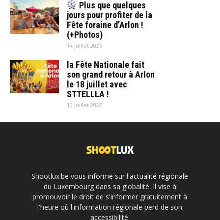
Plus que quelques
jours pour profiter de la
Fête foraine d’Arlon !
(+Photos)
14 juillet 2026
la Fête Nationale fait
son grand retour à Arlon
le 18 juillet avec
STTELLLA !
13 juillet 2026
Shootlux.be vous informe sur l'actualité régionale
du Luxembourg dans sa globalité. Il vise à
promouvoir le droit de s'informer gratuitement à
l'heure où l'information régionale perd de son
accessibilité.