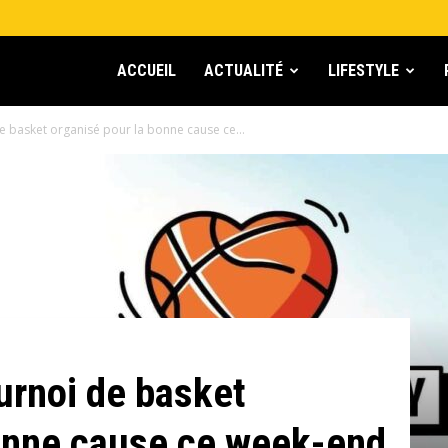
ACCUEIL
ACTUALITÉ
LIFESTYLE
de basket organisé pour la bonne cause ce...
ournoi de basket
bonne cause ce week-end