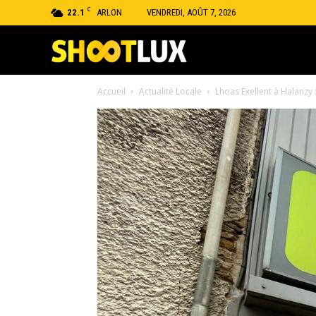
C
22.1
ARLON
VENDREDI, AOÛT 7, 2026
Shootlux
Accueil
Actualité Locale
Lhoas Exellent à Halanzy