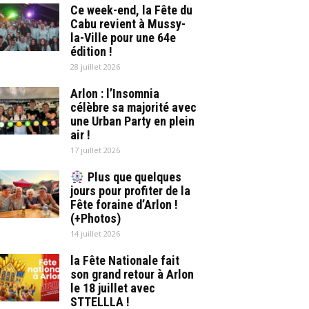
Ce week-end, la Fête du
Cabu revient à Mussy-
la-Ville pour une 64e
édition !
28 juillet 2026
Arlon : l’Insomnia
célèbre sa majorité avec
une Urban Party en plein
air !
17 juillet 2026
Plus que quelques
jours pour profiter de la
Fête foraine d’Arlon !
(+Photos)
14 juillet 2026
la Fête Nationale fait
son grand retour à Arlon
le 18 juillet avec
STTELLLA !