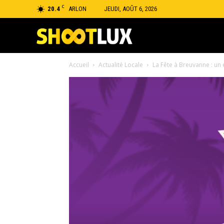
C
20.4
ARLON
JEUDI, AOÛT 6, 2026
Shootlux
Accueil
Actualité Locale
La Fête à Breuvanne : un