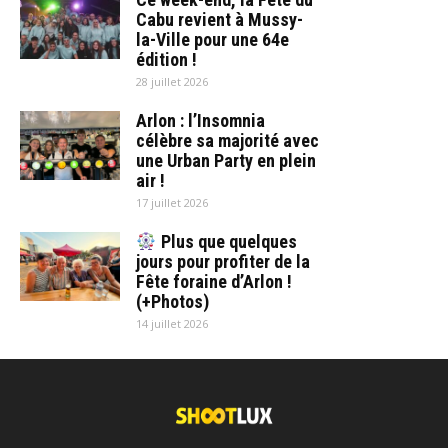
Cabu revient à Mussy-
la-Ville pour une 64e
édition !
28 juillet 2026
Arlon : l’Insomnia
célèbre sa majorité avec
une Urban Party en plein
air !
17 juillet 2026
Plus que quelques
jours pour profiter de la
Fête foraine d’Arlon !
(+Photos)
14 juillet 2026