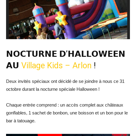
𝗡𝗢𝗖𝗧𝗨𝗥𝗡𝗘 𝗗’𝗛𝗔𝗟𝗟𝗢𝗪𝗘𝗘𝗡
𝗔𝗨
Village Kids – Arlon
!
Deux invités spéciaux ont décidé de se joindre à nous ce 31
octobre durant la nocturne spéciale Halloween !
Chaque entrée comprend : un accès complet aux châteaux
gonflables, 1 sachet de bonbon, une boisson et un bon pour le
bar à tatouage.